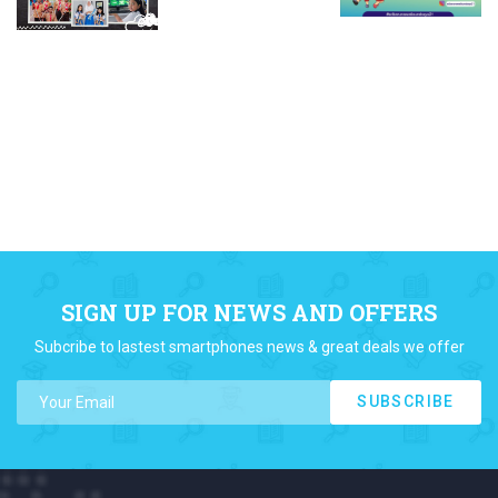
SIGN UP FOR NEWS AND OFFERS
Subcribe to lastest smartphones news & great deals we offer
SUBSCRIBE