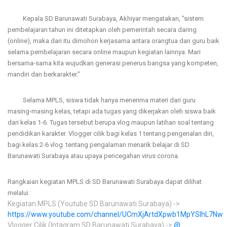
Kepala SD Barunawati Surabaya, Akhiyar mengatakan, "sistem
pembelajaran tahun ini ditetapkan oleh pemerintah secara daring
(online), maka dari itu dimohon kerjasama antara orangtua dan guru baik
selama pembelajaran secara online maupun kegiatan lainnya. Mari
bersama-sama kita wujudkan generasi penerus bangsa yang kompeten,
mandiri dan berkarakter."
Selama MPLS, siswa tidak hanya menerima materi dari guru
masing-masing kelas, tetapi ada tugas yang dikerjakan oleh siswa baik
dari kelas 1-6. Tugas tersebut berupa vlog maupun latihan soal tentang
pendidikan karakter. Vlogger cilik bagi kelas 1 tentang pengenalan diri,
bagi kelas 2-6 vlog tentang pengalaman menarik belajar di SD
Barunawati Surabaya atau upaya pencegahan virus corona.
Rangkaian kegiatan MPLS di SD Barunawati Surabaya dapat dilihat
melalui :
Kegiatan MPLS (Youtube SD Barunawati Surabaya) ->
https://www.youtube.com/channel/UCmXjArtdXpwb1MpYSlhL7Nw
Vlogger Cilik (Intagram SD Barunawati Surabaya) ->
@