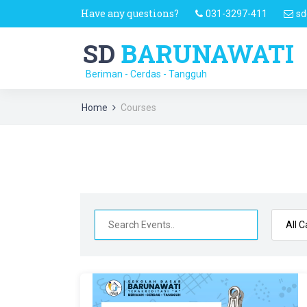
Have any questions?
031-3297-411
sd
SD
BARUNAWATI
Beriman - Cerdas - Tangguh
Home
Courses