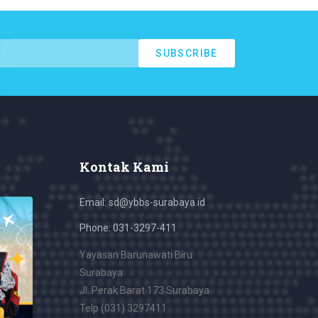
SUBSCRIBE
Kontak Kami
Email: sd@ybbs-surabaya.id
Phone: 031-3297-411
Yayasan Barunawati Biru
Surabaya
Jl. Perak Barat 173 Surabaya
Telp (031) 3297411