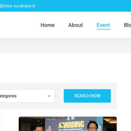
@ybbs-surabaya.id
Home
About
Event
Bl
SEARCH NOW